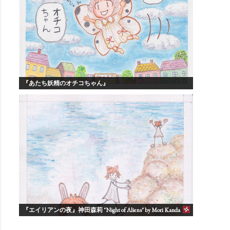
『あたち妖精のオチコちゃん』
『エイリアンの夜』神田森莉 "Night of Aliens" by Mori Kanda