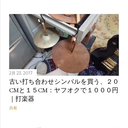
稿
2月 23, 2017
古い打ち合わせシンバルを買う、２０
CMと１５CM：ヤフオクで１０００円
｜打楽器
共有