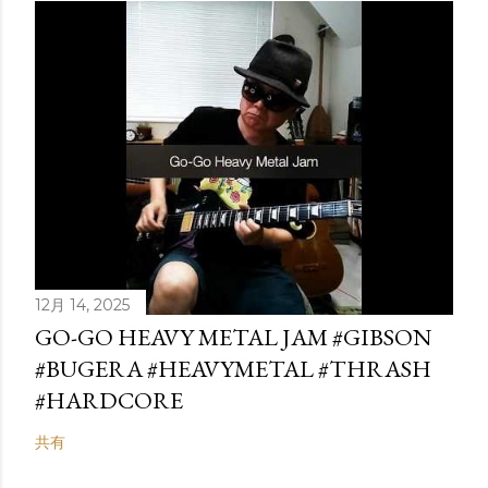
12月 14, 2025
GO-GO HEAVY METAL JAM #GIBSON
#BUGERA #HEAVYMETAL #THRASH
#HARDCORE
共有