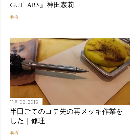
GUITARS』神田森莉
共有
11月 08, 2016
半田ごてのコテ先の再メッキ作業を
した｜修理
共有