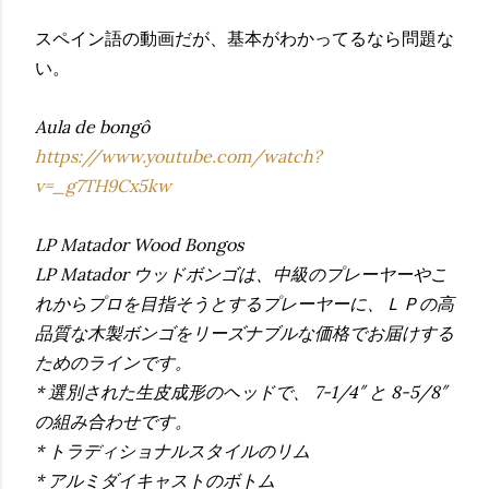
スペイン語の動画だが、基本がわかってるなら問題な
い。
Aula de bongô
https://www.youtube.com/watch?
v=_g7TH9Cx5kw
LP Matador Wood Bongos
LP Matador ウッドボンゴは、中級のプレーヤーやこ
れからプロを目指そうとするプレーヤーに、ＬＰの高
品質な木製ボンゴをリーズナブルな価格でお届けする
ためのラインです。
* 選別された生皮成形のヘッドで、 7-1/4″ と 8-5/8″
の組み合わせです。
* トラディショナルスタイルのリム
* アルミダイキャストのボトム