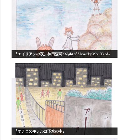
『エイリアンの夜』神田森莉 "Night of Aliens" by Mori Kanda
『オチコのホテルは下水の中』