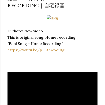
RECORDING｜自宅録音
Hi there! New video.
This is original song. Home recording.
"Fool Song - Home Recording"
https://youtu.be/p1CAewoe10g