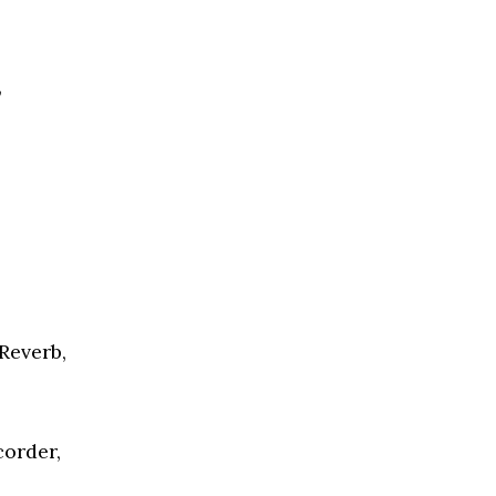
,
Reverb,
corder,