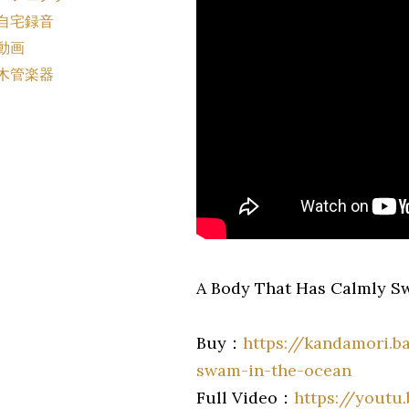
自宅録音
動画
木管楽器
A Body That Has Calmly S
Buy：
https://kandamori.
swam-in-the-ocean
Full Video：
https://yout