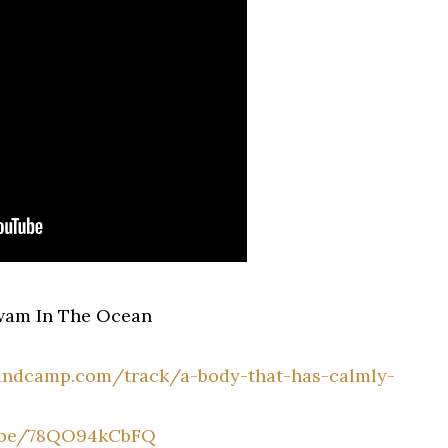
wam In The Ocean
bandcamp.com/track/a-body-that-has-calmly-
u.be/78QO94kCbFQ