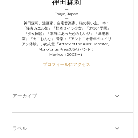
神田森莉
Tokyo, Japan
神田森莉。漫画家、自宅音楽家、猫の飼い主。 本：
『怪奇カエル姫』『怪奇ミイラ少女』『37564学園』
『少女同盟』『本当にあった恐ろしい話』『墓場教
室』『カニおんな』 音楽：『アントニオ青年のエイリ
アン体験』いぬん堂『Attack of the Killer Hamster』
Monofonus Press(USA) バンド：
Mankos（2003〜）
プロフィールにアクセス
アーカイブ
ラベル