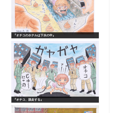
『オチコのホテルは下水の中』
『オチコ、脱走する』