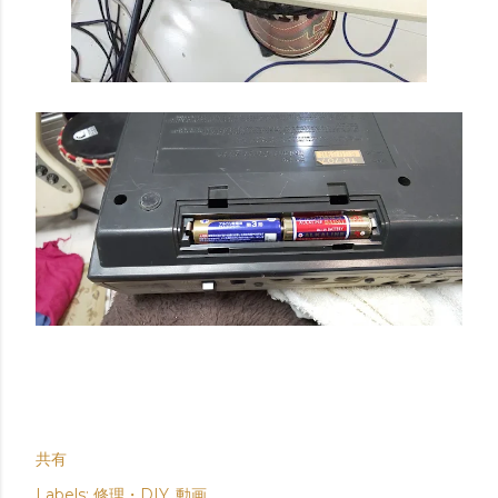
共有
Labels:
修理・DIY
動画