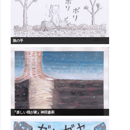
孫の手
『楽しい我が家』神田森莉