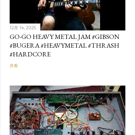
12月 14, 2025
GO-GO HEAVY METAL JAM #GIBSON
#BUGERA #HEAVYMETAL #THRASH
#HARDCORE
共有