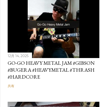
12月 14, 2025
GO-GO HEAVY METAL JAM #GIBSON
#BUGERA #HEAVYMETAL #THRASH
#HARDCORE
共有