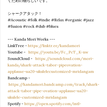
くための物らしいです。
シャークアタック！
#Acoustic #folk #indie #Relax #organic #jazz
#fusion #rock #dub #blues
--- Kanda Mori Works ---
LinkTree -
https://linktr.ee/kandamori
Youtube -
https://youtu.be/Fc_PcT_K-nw
SoundCloud -
https://soundcloud.com/mori-
kanda/shark-attack-tabor-pipeovation-
applause-ua20-ukulelecustomized-mridangam
Bandcamp -
https://kandamori.bandcamp.com/track/shark-
attack-tabor-pipe-ovation-applause-ua20-
ukulele-customized-mridangam
Spotify -
https://open.spotify.com/intl-