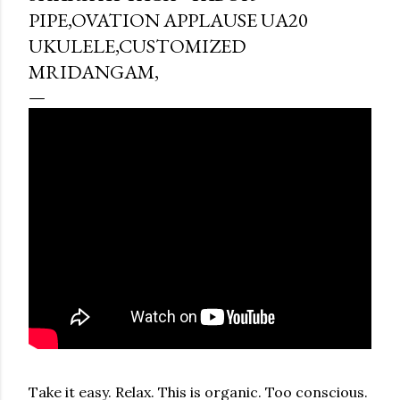
PIPE,OVATION APPLAUSE UA20
UKULELE,CUSTOMIZED
MRIDANGAM,
Take it easy. Relax. This is organic. Too conscious.