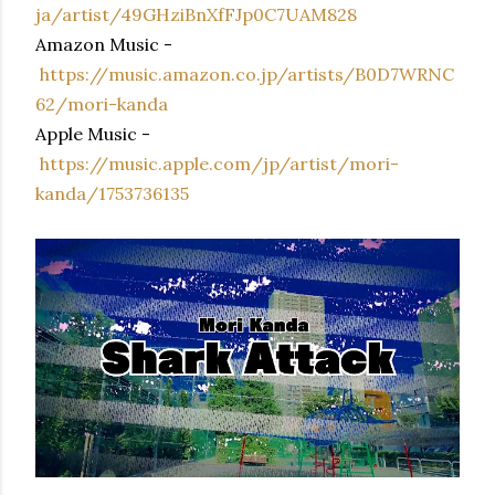
ja/artist/49GHziBnXfFJp0C7UAM828
Amazon Music -
https://music.amazon.co.jp/artists/B0D7WRNC
62/mori-kanda
Apple Music -
https://music.apple.com/jp/artist/mori-
kanda/1753736135