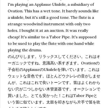
I'm playing an Applause Ukulele, a subsidiary of
Ovation. This has a wet tone. It barely sounds like
a ukulele, but it's still a good tone. The flute is a
strange woodwind instrument with only two
holes. I bought it at an auction. It was really
cheap! It's similar to a Tabor Pipe. It's supposed
to be used to play the flute with one hand while
playing the drums.
のんびりします。リラックスしてください。これはオ
ーガニックですね。意識高い系すぎます。Ovationの
子会社のApplauseのUkuleleを弾いています。これは
ウェットな音色です。ほとんどウクレレの音がしませ
んが、これはこれで良いトーンです。笛はよくわから
ない穴が二つしかない木管楽器です。オークションで
買いました。とても安かった！これはTabor Pipeと
いう笛に似ています。太鼓を叩きながら片手で笛を吹