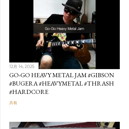
12月 14, 2025
GO-GO HEAVY METAL JAM #GIBSON
#BUGERA #HEAVYMETAL #THRASH
#HARDCORE
共有